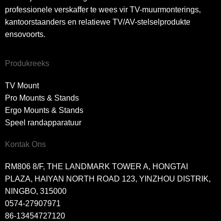
professionele verskaffer te wees vir TV-muurmonterings,
kantoorstaanders en relatiewe TV/AV-stelselprodukte
ensovoorts.
Produkreeks
TV Mount
Pro Mounts & Stands
Ergo Mounts & Stands
Speel randapparatuur
Kontak Ons
RM806 8/F, THE LANDMARK TOWER A, HONGTAI
PLAZA, HAIYAN NORTH ROAD 123, YINZHOU DISTRIK,
NINGBO, 315000
0574-27907971
86-13454727120