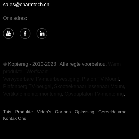
sales@charmtech.cn
Ons adres:
© Kopiereg - 2010-2023 : Alle regte voorbehou.
Warm
produkte
-
Werfkaart
Verwyderbare TV-muurbevestiging
,
Plafon TV Mount
,
Plafonberg TV-beugel
,
Skootrekenaar lessenaar Mount
,
Vertikale monitormontering
,
Opvouplafon TV-montering
,
Tuis
Produkte
Video's
Oor ons
Oplossing
Gereelde vrae
Kontak Ons