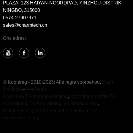
PLAZA, 123 HAIYAN-NOORDPAD, YINZHOU-DISTRIK,
NINGBO, 315000
0574-27907971
sales@charmtech.cn
Ons adres:
© Kopiereg - 2010-2023: Alle regte voorbehou.
Warm
Produkte
-
Werfkaart
Draaibare TV-muurbevestiging
,
Opvoubare plafon-TV-
bevestiging
,
TV-bevestiging
,
Monitorstaander
,
Plafonbevestiging TV-beugel
,
Kantelbare TV-
muurbevestiging
,