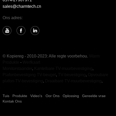
sales@charmtech.cn
Ons adres:
© Kopiereg - 2010-2023: Alle regte voorbehou.
Warm
Produkte
-
Werfkaart
Monitorstaander
,
Kantelbare TV-muurbevestiging
,
Plafonbevestiging TV-beugel
,
TV-bevestiging
,
Opvoubare
plafon-TV-bevestiging
,
Draaibare TV-muurbevestiging
,
Tuis
Produkte
Video's
Oor Ons
Oplossing
Gereelde vrae
Kontak Ons