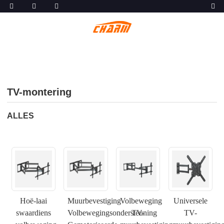
TV-montering
ALLES
Hoë-laai
Muurbevestiging
Volbeweging
Universele
swaardiens
Volbewegingsondersteuning
TV-
TV-