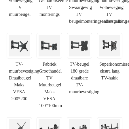
volbeweging
Gemotoriseerde
muurbevestiging
muurbevestigin
TV-
TV-
Swaargewig
Volbeweging
muurbeugel
monterings
TV-
TV-
beugelmonteringsondersteuning
paalbeugelbeves
TV-
Fabriek
TV-beugel
Superkonomies
muurbevestiging
Groothandel
180 grade
ekstra lang
Draaibeugel
TV
draaibare
TV-hakie
Maks
Muurbeugel
TV-
VESA
Maks
muurbevestiging
200*200
VESA
100*100mm