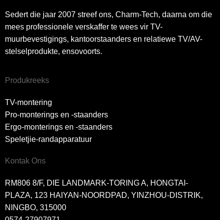
Sedert die jaar 2007 streef ons, Charm-Tech, daarna om die
mees professionele verskaffer te wees vir TV-
muurbevestigings, kantoorstaanders en relatiewe TV/AV-
stelselprodukte, ensovoorts.
Produkreeks
TV-montering
Pro-monterings en -staanders
Ergo-monterings en -staanders
Speletjie-randapparatuur
Kontak Ons
RM806 8/F, DIE LANDMARK-TORING A, HONGTAI-
PLAZA, 123 HAIYAN-NOORDPAD, YINZHOU-DISTRIK,
NINGBO, 315000
0574-27907971