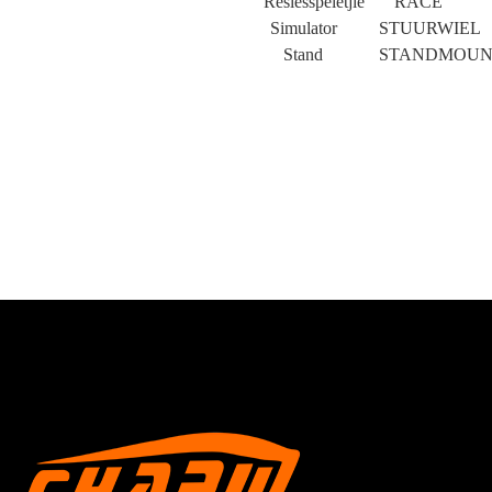
Resiesspeletjie
RACE
Simulator
STUURWIEL
Stand
STANDMOUN
×
DIEN 'N VERSOEK IN
×
KIES JOU EIE IDENTITEIT
×
×
VERIFIEER JOU IDENTITEIT
Ek is