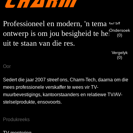
CHARM se kliënt
Voer asseblief u huidige werk-e-posadres hieronder in om te
verifieer dat u 'n regte CHARM-kliënt is.
Professioneel en modern, 'n tema wat
Ons het u versoek ontvang en sal
VERIFIEER
jou ingedien
Ondersoek
ontwerp is om jou besigheid te help om
Ek is
(
0
)
inligting vir verifikasie en magtiging. Sodra die
Voordat u indien, asseblief
VERIFIEER ALLES
inligting
uit te staan ​​van die res.
identifikasie geverifieer is, sal u 'n e-poskennisgewing
Nuwe besoeker
Dien in
Gaan terug
is
KORREK.
Verkeerde inligting sal lei tot die mislukking van
ontvang.
die versending van materiaal.
Vergelyk
(
0
)
Oor
Dien in
Gaan terug
Sedert die jaar 2007 streef ons, Charm-Tech, daarna om die
mees professionele verskaffer te wees vir TV-
muurbevestigings, kantoorstaanders en relatiewe TV/AV-
stelselprodukte, ensovoorts.
Produkreeks
TV-montering