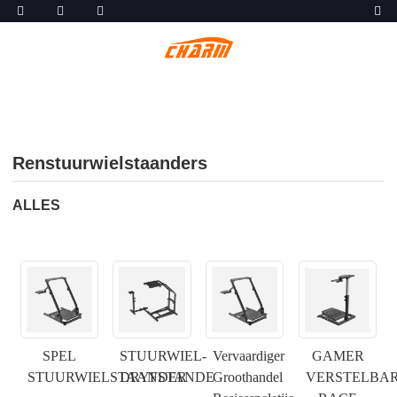
Renstuurwielstaanders
ALLES
SPEL
STUURWIEL-
Vervaardiger
GAMER
STUURWIELSTAANDER
DRYFSTANDE
Groothandel
VERSTELBA