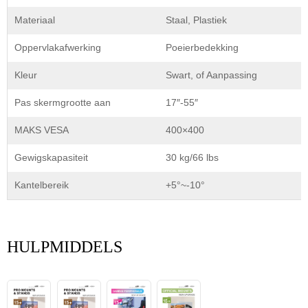
Materiaal
Staal, Plastiek
Oppervlakafwerking
Poeierbedekking
Kleur
Swart, of Aanpassing
Pas skermgrootte aan
17″-55″
MAKS VESA
400×400
Gewigskapasiteit
30 kg/66 lbs
Kantelbereik
+5°~-10°
HULPMIDDELS