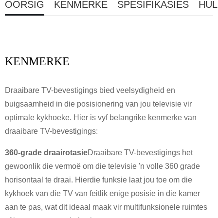
OORSIG
KENMERKE
SPESIFIKASIES
HUL
KENMERKE
Draaibare TV-bevestigings bied veelsydigheid en
buigsaamheid in die posisionering van jou televisie vir
optimale kykhoeke. Hier is vyf belangrike kenmerke van
draaibare TV-bevestigings:
360-grade draairotasie
Draaibare TV-bevestigings het
gewoonlik die vermoë om die televisie 'n volle 360 ​​grade
horisontaal te draai. Hierdie funksie laat jou toe om die
kykhoek van die TV van feitlik enige posisie in die kamer
aan te pas, wat dit ideaal maak vir multifunksionele ruimtes