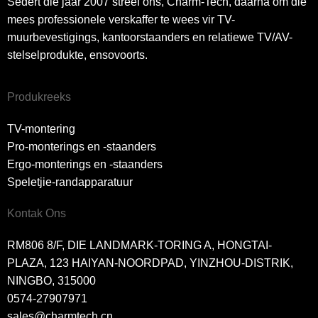
Sedert die jaar 2007 streef ons, Charm-Tech, daarna om die
mees professionele verskaffer te wees vir TV-
muurbevestigings, kantoorstaanders en relatiewe TV/AV-
stelselprodukte, ensovoorts.
Produkreeks
TV-montering
Pro-monterings en -staanders
Ergo-monterings en -staanders
Speletjie-randapparatuur
Kontak Ons
RM806 8/F, DIE LANDMARK-TORING A, HONGTAI-
PLAZA, 123 HAIYAN-NOORDPAD, YINZHOU-DISTRIK,
NINGBO, 315000
0574-27907971
sales@charmtech.cn