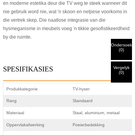
VERIFIEER JOU IDENTITEIT
en moderne estetika deur die TV weg te steek wanneer dit
Ek is
nie gebruik word nie, wat 'n skoon en netjiese voorkoms in
CHARM se kliënt
die vertrek skep. Die naatlose integrasie van die
Voer asseblief u huidige werk-e-posadres hieronder in om te
hysmeganisme in meubels voeg 'n tikkie gesofistikeerdheid
verifieer dat u 'n regte CHARM-kliënt is.
by die ruimte.
Ons het u versoek ontvang en sal
VERIFIEER
jou ingedien
Ondersoek
Ek is
(
0
)
inligting vir verifikasie en magtiging. Sodra die
Voordat u indien, asseblief
VERIFIEER ALLES
inligting
identifikasie geverifieer is, sal u 'n e-poskennisgewing
Nuwe besoeker
Dien in
Gaan terug
is
KORREK.
Verkeerde inligting sal lei tot die mislukking van
ontvang.
die versending van materiaal.
Vergelyk
SPESIFIKASIES
(
0
)
Dien in
Gaan terug
Produkkategorie
TV-hyser
Rang
Standaard
Materiaal
Staal, aluminium, metaal
Oppervlakafwerking
Poeierbedekking