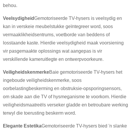
behou.
Veelsydigheid
Gemotoriseerde TV-hysers is veelsydig en
kan in verskeie meubelstukke geïntegreer word, soos
vermaaklikheidsentrums, voetborde van beddens of
losstaande kaste. Hierdie veelsydigheid maak voorsiening
vir pasgemaakte oplossings wat aangepas is vir
×
DIEN 'N VERSOEK IN
verskillende kameruitlegte en ontwerpvoorkeure.
Veiligheidskenmerke
Baie gemotoriseerde TV-hysers het
ingeboude veiligheidskenmerke, soos
oorbelastingbeskerming en obstruksie-opsporingsensors,
om skade aan die TV of hysmeganisme te voorkom. Hierdie
veiligheidsmaatreëls verseker gladde en betroubare werking
×
KIES JOU EIE IDENTITEIT
terwyl die toerusting beskerm word.
×
Elegante Estetika
Gemotoriseerde TV-hysers bied 'n slanke
×