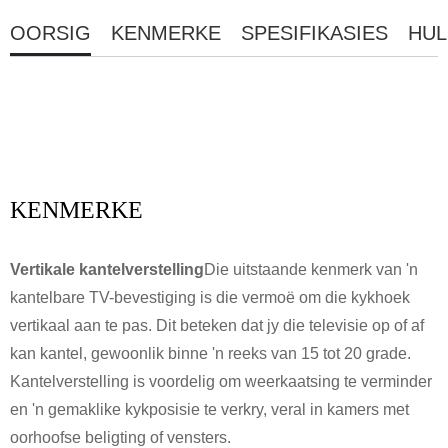
OORSIG
KENMERKE
SPESIFIKASIES
HUL
KENMERKE
Vertikale kantelverstelling
Die uitstaande kenmerk van 'n
kantelbare TV-bevestiging is die vermoë om die kykhoek
vertikaal aan te pas. Dit beteken dat jy die televisie op of af
kan kantel, gewoonlik binne 'n reeks van 15 tot 20 grade.
Kantelverstelling is voordelig om weerkaatsing te verminder
en 'n gemaklike kykposisie te verkry, veral in kamers met
oorhoofse beligting of vensters.