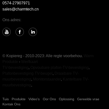
0574-27907971
sales@charmtech.cn
Ons adres:
© Kopiereg - 2010-2023: Alle regte voorbehou.
Warm
Produkte
-
Werfkaart
TV-bevestiging
,
Opvoubare plafon-TV-bevestiging
,
Plafonbevestiging TV-beugel
,
Draaibare TV-
muurbevestiging
,
Monitorstaander
,
Kantelbare TV-
muurbevestiging
,
Tuis
Produkte
Video's
Oor Ons
Oplossing
Gereelde vrae
Kontak Ons