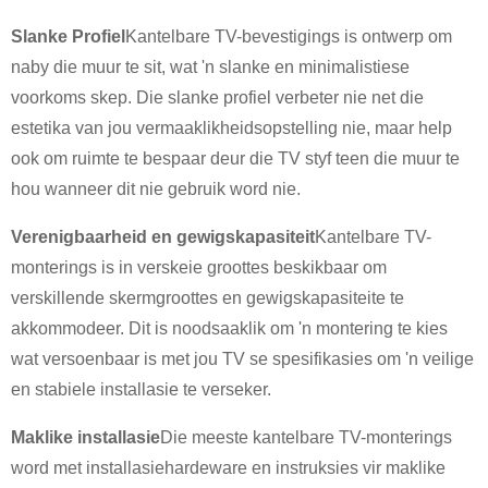
Slanke Profiel
Kantelbare TV-bevestigings is ontwerp om
naby die muur te sit, wat 'n slanke en minimalistiese
voorkoms skep. Die slanke profiel verbeter nie net die
estetika van jou vermaaklikheidsopstelling nie, maar help
ook om ruimte te bespaar deur die TV styf teen die muur te
hou wanneer dit nie gebruik word nie.
Verenigbaarheid en gewigskapasiteit
Kantelbare TV-
monterings is in verskeie groottes beskikbaar om
×
DIEN 'N VERSOEK IN
verskillende skermgroottes en gewigskapasiteite te
akkommodeer. Dit is noodsaaklik om 'n montering te kies
wat versoenbaar is met jou TV se spesifikasies om 'n veilige
en stabiele installasie te verseker.
Maklike installasie
Die meeste kantelbare TV-monterings
word met installasiehardeware en instruksies vir maklike
×
KIES JOU EIE IDENTITEIT