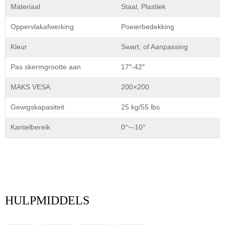
Materiaal
Staal, Plastiek
Oppervlakafwerking
Poeierbedekking
Kleur
Swart, of Aanpassing
Pas skermgrootte aan
17″-42″
MAKS VESA
200×200
Gewigskapasiteit
25 kg/55 lbs
Kantelbereik
0°~-10°
HULPMIDDELS