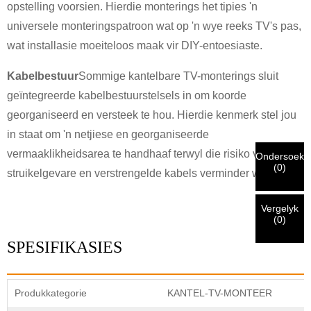
opstelling voorsien. Hierdie monterings het tipies 'n
×
universele monteringspatroon wat op 'n wye reeks TV's pas,
wat installasie moeiteloos maak vir DIY-entoesiaste.
×
VERIFIEER JOU IDENTITEIT
Ek is
Kabelbestuur
Sommige kantelbare TV-monterings sluit
CHARM se kliënt
geïntegreerde kabelbestuurstelsels in om koorde
Voer asseblief u huidige werk-e-posadres hieronder in om te
georganiseerd en versteek te hou. Hierdie kenmerk stel jou
verifieer dat u 'n regte CHARM-kliënt is.
in staat om 'n netjiese en georganiseerde
Ons het u versoek ontvang en sal
VERIFIEER
jou ingedien
vermaaklikheidsarea te handhaaf terwyl die risiko van
Ondersoek
Ek is
(
0
)
inligting vir verifikasie en magtiging. Sodra die
struikelgevare en verstrengelde kabels verminder word.
Voordat u indien, asseblief
VERIFIEER ALLES
inligting
identifikasie geverifieer is, sal u 'n e-poskennisgewing
Nuwe besoeker
Dien in
Gaan terug
is
KORREK.
Verkeerde inligting sal lei tot die mislukking van
ontvang.
die versending van materiaal.
Vergelyk
(
0
)
SPESIFIKASIES
Dien in
Gaan terug
Produkkategorie
KANTEL-TV-MONTEER