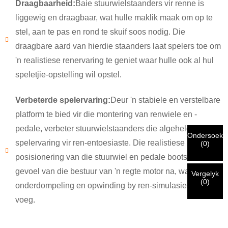
Draagbaarheid:
Baie stuurwielstaanders vir renne is
×
liggewig en draagbaar, wat hulle maklik maak om op te
KIES JOU EIE IDENTITEIT
stel, aan te pas en rond te skuif soos nodig. Die
×
draagbare aard van hierdie staanders laat spelers toe om
×
VERIFIEER JOU IDENTITEIT
'n realistiese renervaring te geniet waar hulle ook al hul
speletjie-opstelling wil opstel.
Ek is
CHARM se kliënt
Voer asseblief u huidige werk-e-posadres hieronder in om te
Verbeterde spelervaring:
Deur 'n stabiele en verstelbare
verifieer dat u 'n regte CHARM-kliënt is.
platform te bied vir die montering van renwiele en -
pedale, verbeter stuurwielstaanders die algehele
Ons het u versoek ontvang en sal
VERIFIEER
jou ingedien
Ondersoek
Ek is
spelervaring vir ren-entoesiaste. Die realistiese
(
0
)
inligting vir verifikasie en magtiging. Sodra die
Voordat u indien, asseblief
VERIFIEER ALLES
inligting
identifikasie geverifieer is, sal u 'n e-poskennisgewing
Nuwe besoeker
posisionering van die stuurwiel en pedale boots die
Dien in
Gaan terug
is
KORREK.
Verkeerde inligting sal lei tot die mislukking van
ontvang.
gevoel van die bestuur van 'n regte motor na, wat
die versending van materiaal.
Vergelyk
(
0
)
onderdompeling en opwinding by ren-simulasiespeletjies
voeg.
Dien in
Gaan terug