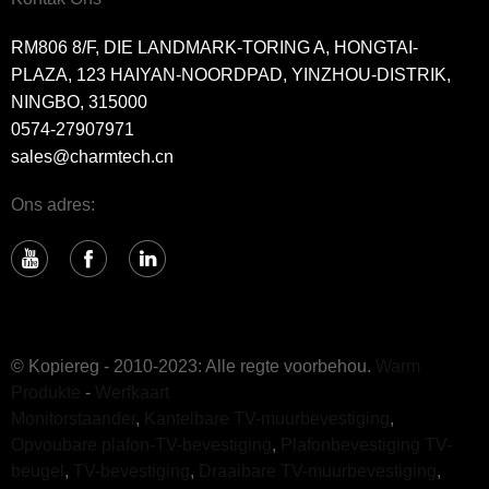
RM806 8/F, DIE LANDMARK-TORING A, HONGTAI-
PLAZA, 123 HAIYAN-NOORDPAD, YINZHOU-DISTRIK,
NINGBO, 315000
0574-27907971
sales@charmtech.cn
Ons adres:
© Kopiereg - 2010-2023: Alle regte voorbehou.
Warm
Produkte
-
Werfkaart
Monitorstaander
,
Kantelbare TV-muurbevestiging
,
Opvoubare plafon-TV-bevestiging
,
Plafonbevestiging TV-
beugel
,
TV-bevestiging
,
Draaibare TV-muurbevestiging
,