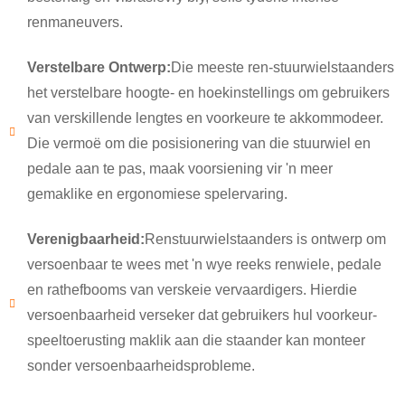
renmaneuvers.
Verstelbare Ontwerp:
Die meeste ren-stuurwielstaanders
het verstelbare hoogte- en hoekinstellings om gebruikers
van verskillende lengtes en voorkeure te akkommodeer.
Die vermoë om die posisionering van die stuurwiel en
pedale aan te pas, maak voorsiening vir 'n meer
gemaklike en ergonomiese spelervaring.
Verenigbaarheid:
Renstuurwielstaanders is ontwerp om
versoenbaar te wees met 'n wye reeks renwiele, pedale
×
DIEN 'N VERSOEK IN
en rathefbooms van verskeie vervaardigers. Hierdie
versoenbaarheid verseker dat gebruikers hul voorkeur-
speeltoerusting maklik aan die staander kan monteer
sonder versoenbaarheidsprobleme.