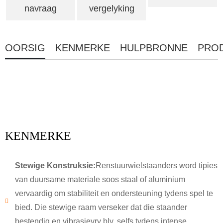
navraag
vergelyking
OORSIG
KENMERKE
HULPBRONNE
PROD
KENMERKE
Stewige Konstruksie:
Renstuurwielstaanders word tipies
van duursame materiale soos staal of aluminium
vervaardig om stabiliteit en ondersteuning tydens spel te
bied. Die stewige raam verseker dat die staander
bestendig en vibrasievry bly, selfs tydens intense