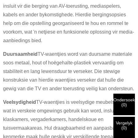
insluit vir die berging van AV-toerusting, mediaspelers,
kabels en ander bykomstighede. Hierdie bergingsopsies
help om die opstelling georganiseerd te hou en rommel te
×
KIES JOU EIE IDENTITEIT
voorkom, wat 'n netjiese en funksionele oplossing vir media-
×
aanbiedings bied.
×
VERIFIEER JOU IDENTITEIT
Duursaamheid
TV-waentjies word van duursame materiale
soos metaal, hout of hoëgehalte-plastiek vervaardig om
Ek is
stabiliteit en lang lewensduur te verseker. Die stewige
CHARM se kliënt
Voer asseblief u huidige werk-e-posadres hieronder in om te
konstruksie van hierdie waentjies verseker dat hulle die
verifieer dat u 'n regte CHARM-kliënt is.
gewig van die TV en ander toerusting veilig kan ondersteun.
Ons het u versoek ontvang en sal
VERIFIEER
jou ingedien
Ondersoek
Veelsydigheid
TV-waentjies is veelsydige meubelstukke
Ek is
(
0
)
inligting vir verifikasie en magtiging. Sodra die
Voordat u indien, asseblief
VERIFIEER ALLES
inligting
wat in verskeie omgewings gebruik kan word, insluitend
identifikasie geverifieer is, sal u 'n e-poskennisgewing
Nuwe besoeker
Dien in
Gaan terug
is
KORREK.
Verkeerde inligting sal lei tot die mislukking van
ontvang.
klaskamers, vergaderkamers, handelskoue en
die versending van materiaal.
Vergelyk
(
0
)
tuisvermaakareas. Hul draagbaarheid en aanpasbare
kenmerke maak hulle geskik vir verskillende toepassings en