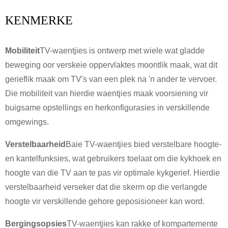
KENMERKE
Mobiliteit
TV-waentjies is ontwerp met wiele wat gladde
beweging oor verskeie oppervlaktes moontlik maak, wat dit
gerieflik maak om TV's van een plek na 'n ander te vervoer.
Die mobiliteit van hierdie waentjies maak voorsiening vir
buigsame opstellings en herkonfigurasies in verskillende
omgewings.
Verstelbaarheid
Baie TV-waentjies bied verstelbare hoogte-
en kantelfunksies, wat gebruikers toelaat om die kykhoek en
hoogte van die TV aan te pas vir optimale kykgerief. Hierdie
×
DIEN 'N VERSOEK IN
verstelbaarheid verseker dat die skerm op die verlangde
hoogte vir verskillende gehore geposisioneer kan word.
Bergingsopsies
TV-waentjies kan rakke of kompartemente