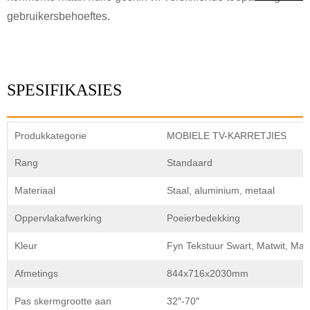
Dien in
Gaan terug
gebruikersbehoeftes.
SPESIFIKASIES
Produkkategorie
MOBIELE TV-KARRETJIES
Rang
Standaard
Materiaal
Staal, aluminium, metaal
Oppervlakafwerking
Poeierbedekking
Kleur
Fyn Tekstuur Swart, Matwit, Mat
Afmetings
844x716x2030mm
Pas skermgrootte aan
32″-70″