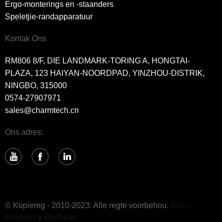
Ergo-monterings en -staanders
Speletjie-randapparatuur
Kontak Ons
RM806 8/F, DIE LANDMARK-TORING A, HONGTAI-
PLAZA, 123 HAIYAN-NOORDPAD, YINZHOU-DISTRIK,
NINGBO, 315000
0574-27907971
sales@charmtech.cn
Ons adres:
© Kopiereg - 2010-2023: Alle regte voorbehou.
Warm
Produkte
-
Werfkaart