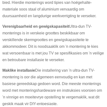
bied. Hierdie monterings word tipies van hoëgehalte-
materiale soos staal of aluminium vervaardig om
duursaamheid en langdurige werkverrigting te verseker.
×
Verenigbaarheid en gewigskapasiteit
Ultra-dun TV-
DIEN 'N VERSOEK IN
monterings is in verskeie groottes beskikbaar om
verskillende skermgroottes en gewigskapasiteite te
akkommodeer. Dit is noodsaaklik om 'n montering te kies
wat versoenbaar is met jou TV se spesifikasies om 'n veilige
en betroubare installasie te verseker.
Maklike installasie
Die installering van 'n ultra-dun TV-
×
KIES JOU EIE IDENTITEIT
montering is oor die algemeen eenvoudig en kan met
×
basiese gereedskap gedoen word. Die meeste monterings
×
word met monteringshardeware en instruksies voorsien om
VERIFIEER JOU IDENTITEIT
'n vinnige en moeitevrye opstelling te vergemaklik, wat dit
Ek is
geskik maak vir DIY-entoesiaste.
CHARM se kliënt