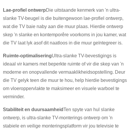
Lae-profiel ontwerp
Die uitstaande kenmerk van 'n ultra-
slanke TV-beugel is die buitengewoon lae-profiel ontwerp,
wat die TV baie naby aan die muur plaas. Hierdie ontwerp
skep 'n slanke en kontemporêre voorkoms in jou kamer, wat
die TV laat lyk asof dit naatloos in die muur geïntegreer is.
Ruimte-optimalisering
Ultra-slanke TV-bevestigings is
ideaal vir kamers met beperkte ruimte of vir die skep van 'n
moderne en onopvallende vermaaklikheidsopstelling. Deur
die TV gelyk teen die muur te hou, help hierdie bevestigings
om vloeroppervlakte te maksimeer en visuele warboel te
verminder.
Stabiliteit en duursaamheid
Ten spyte van hul slanke
ontwerp, is ultra-slanke TV-monterings ontwerp om 'n
stabiele en veilige monteringsplatform vir jou televisie te