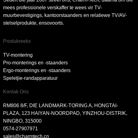
mees professionele verskaffer te wees vir TV-
muurbevestigings, kantoorstaanders en relatiewe TV/AV-
stelselprodukte, ensovoorts.
Produkreeks
TV-montering
Pro-monterings en -staanders
Ergo-monterings en -staanders
Speletjie-randapparatuur
Kontak Ons
RM806 8/F, DIE LANDMARK-TORING A, HONGTAI-
PLAZA, 123 HAIYAN-NOORDPAD, YINZHOU-DISTRIK,
NINGBO, 315000
0574-27907971
sales@charmtech.cn