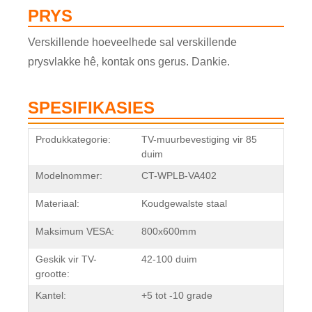
PRYS
Verskillende hoeveelhede sal verskillende
prysvlakke hê, kontak ons ​​gerus. Dankie.
SPESIFIKASIES
Produkkategorie:
TV-muurbevestiging vir 85
duim
Modelnommer:
CT-WPLB-VA402
Materiaal:
Koudgewalste staal
Maksimum VESA:
800x600mm
Geskik vir TV-
42-100 duim
grootte:
Kantel:
+5 tot -10 grade