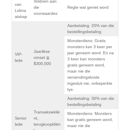
Voldoen aan
van
die
Regte wat geniet word
Lidma
voorwaardes
atskap
Aanbetaling: 20% van die
bestellingsbetaling
Monsterdiens: Gratis
monsters kan 3 keer per
Jaarlikse
jaar geneem word. En na
VIP-
omset ≧
3 keer kan monsters
lede
$300,000
gratis geneem word,
maar nie die
versendingskoste
ingesluit nie, onbeperkte
tye.
Aanbetaling: 30% van die
bestellingsbetaling
Transaksieklië
Monsterdiens: Monsters
Senior
nt,
kan gratis geneem word,
lede
terugkoopkliën
maar nie die