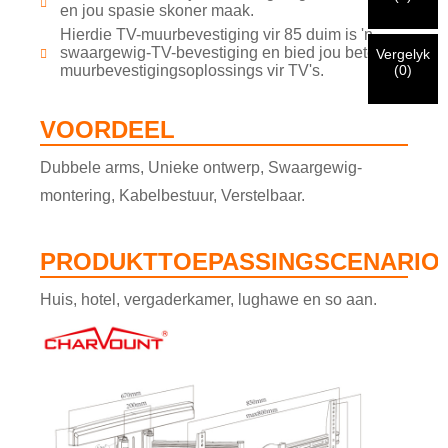
Voordat u indien, asseblief
VERIFIEER ALLES
inligting
en jou spasie skoner maak.
identifikasie geverifieer is, sal u 'n e-poskennisgewing
Nuwe besoeker
Dien in
Gaan terug
is
KORREK.
Verkeerde inligting sal lei tot die mislukking van
Hierdie TV-muurbevestiging vir 85 duim is 'n
ontvang.
swaargewig-TV-bevestiging en bied jou beter
die versending van materiaal.
Vergelyk
(
0
)
muurbevestigingsoplossings vir TV's.
Dien in
Gaan terug
VOORDEEL
Dubbele arms, Unieke ontwerp, Swaargewig-
montering, Kabelbestuur, Verstelbaar.
PRODUKTTOEPASSINGSCENARIO'
Huis, hotel, vergaderkamer, lughawe en so aan.