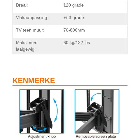
Draai:
120 grade
Vlakaanpassing:
+/-3 grade
TV teen muur:
70-800mm
Maksimum
60 kg/132 ​​lbs
laaigewig:
KENMERKE