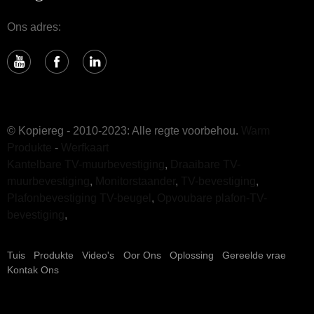
Ons adres:
© Kopiereg - 2010-2023: Alle regte voorbehou.
Warm
Produkte
-
Werfkaart
Kantelbare TV-muurbevestiging
,
Draaibare TV-
muurbevestiging
,
Monitorstaander
,
TV-bevestiging
,
Plafonbevestiging TV-beugel
,
Opvoubare plafon-TV-
bevestiging
,
Tuis
Produkte
Video's
Oor Ons
Oplossing
Gereelde vrae
Kontak Ons