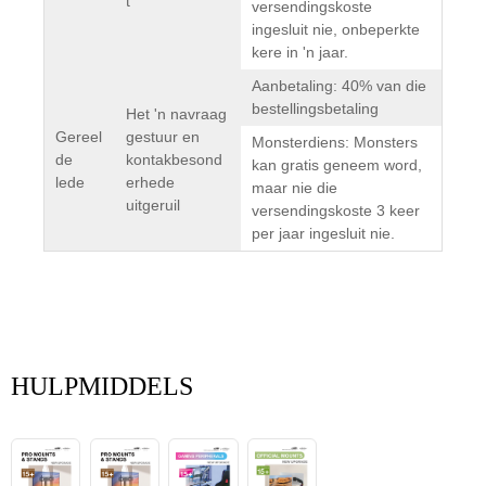
t
versendingskoste
ingesluit nie, onbeperkte
kere in 'n jaar.
Aanbetaling: 40% van die
bestellingsbetaling
Het 'n navraag
Gereel
gestuur en
Monsterdiens: Monsters
de
kontakbesond
kan gratis geneem word,
lede
erhede
maar nie die
uitgeruil
versendingskoste 3 keer
per jaar ingesluit nie.
HULPMIDDELS